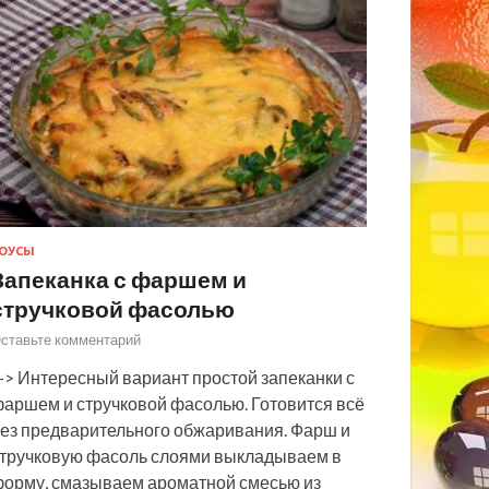
ОУСЫ
Запеканка с фаршем и
стручковой фасолью
ставьте комментарий
> Интересный вариант простой запеканки с
аршем и стручковой фасолью. Готовится всё
ез предварительного обжаривания. Фарш и
тручковую фасоль слоями выкладываем в
орму, смазываем ароматной смесью из