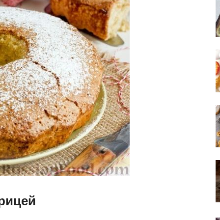
орицей