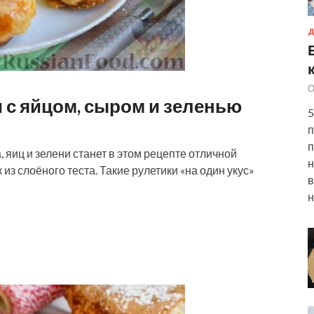
Д
О
 с яйцом, сыром и зеленью
5
п
п
 яиц и зелени станет в этом рецепте отличной
н
з слоёного теста. Такие рулетики «на один укус»
в
н