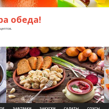
ра обеда!
цептов.
ОЕ
ЗАВТРАКИ
ЗАКУСКИ
САЛАТЫ
СОУСЫ