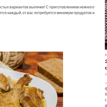
остых вариантов выпечки! С приготовлением нежного
ится каждый, от вас потребуется минимум продуктов и
С
О
—
ф
б
с
ф