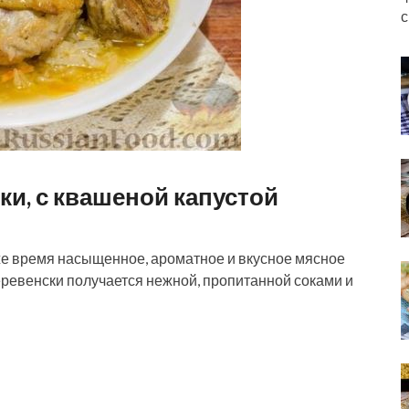
с
ки, с квашеной капустой
оже время насыщенное, ароматное и вкусное мясное
деревенски получается нежной, пропитанной соками и