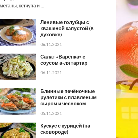
метаны, кетчупа и …
Ленивые голубцы с
квашеной капустой (в
духовке)
06.11.2021
Салат «Варёнка» с
соусом а-ля тартар
06.11.2021
Блинные печёночные
рулетики с плавленым
сыром и чесноком
05.11.2021
Кускус с курицей (на
сковороде)