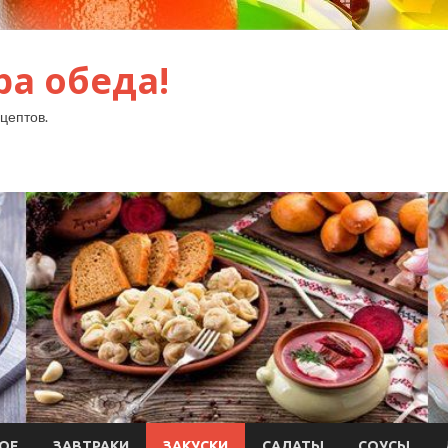
ра обеда!
цептов.
ОЕ
ЗАВТРАКИ
ЗАКУСКИ
САЛАТЫ
СОУСЫ