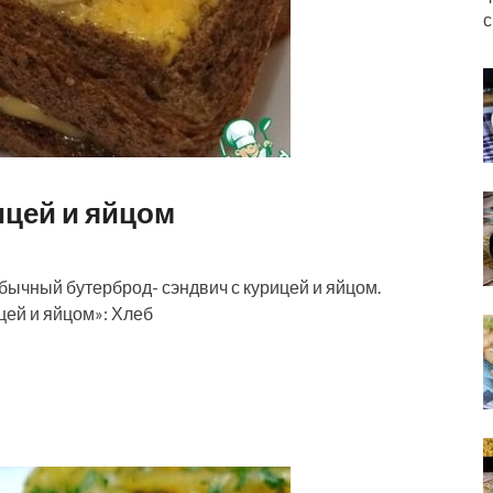
с
ицей и яйцом
бычный бутерброд- сэндвич с курицей и яйцом.
цей и яйцом»: Хлеб