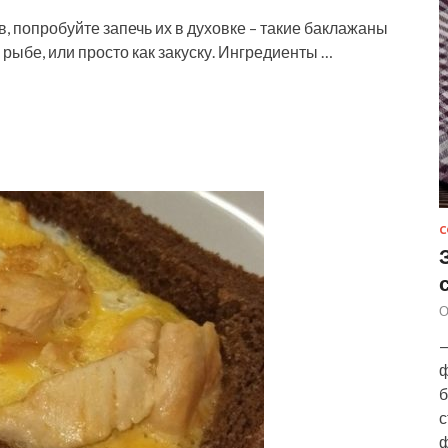
в, попробуйте запечь их в духовке – такие баклажаны
 рыбе, или просто как закуску. Ингредиенты …
С
О
—
ф
б
с
ф