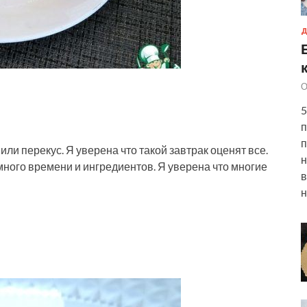
Д
О
5
п
п
или перекус. Я уверена что такой завтрак оценят все.
н
много времени и ингредиентов. Я уверена что многие
в
н