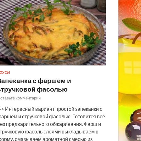
ОУСЫ
Запеканка с фаршем и
стручковой фасолью
ставьте комментарий
> Интересный вариант простой запеканки с
аршем и стручковой фасолью. Готовится всё
ез предварительного обжаривания. Фарш и
тручковую фасоль слоями выкладываем в
орму, смазываем ароматной смесью из