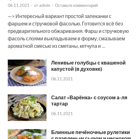
06.11.2021
-
от
admin
-
Оставьте комментарий
—> Интересный вариант простой запеканки с
фаршем и стручковой фасолью. Готовится всё без
предварительного обжаривания. Фарш и стручковую
фасоль слоями выкладываем в форму, смазываем
ароматной смесью из сметаны, кетчупа и …
Ленивые голубцы с квашеной
капустой (в духовке)
06.11.2021
Салат «Варёнка» с соусом а-ля
тартар
06.11.2021
Блинные печёночные рулетики
с плавленым сыром и чесноком