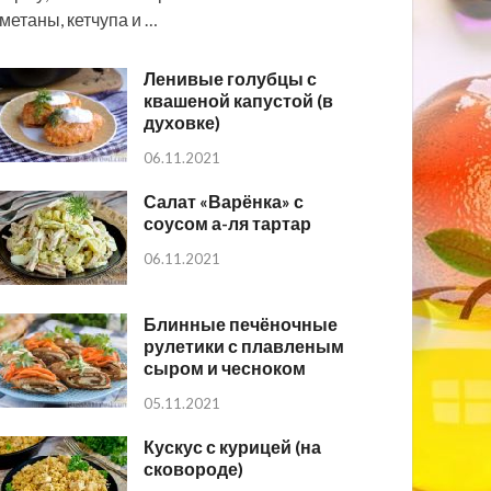
метаны, кетчупа и …
Ленивые голубцы с
квашеной капустой (в
духовке)
06.11.2021
Салат «Варёнка» с
соусом а-ля тартар
06.11.2021
Блинные печёночные
рулетики с плавленым
сыром и чесноком
05.11.2021
Кускус с курицей (на
сковороде)