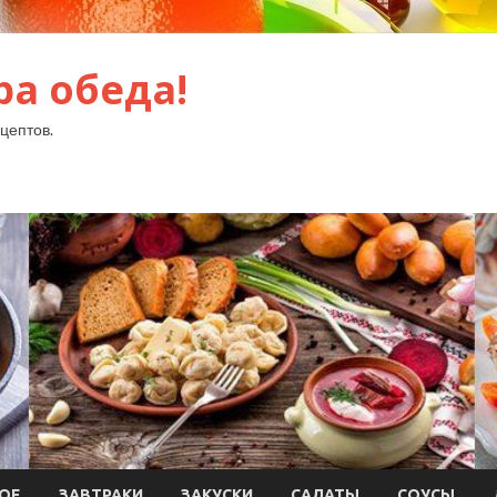
ра обеда!
цептов.
ОЕ
ЗАВТРАКИ
ЗАКУСКИ
САЛАТЫ
СОУСЫ