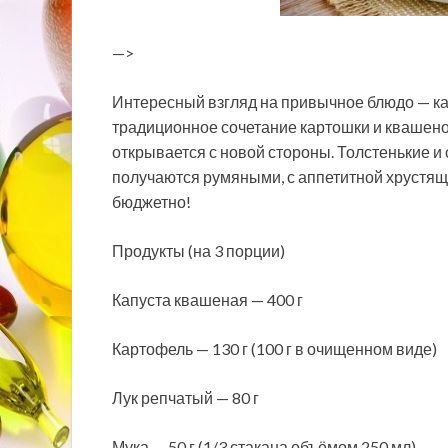
—>
Интересный взгляд на привычное блюдо — к
традиционное сочетание картошки и квашено
открывается с новой стороны. Толстенькие и
получаются румяными, с аппетитной хрустяще
бюджетно!
Продукты (на 3 порции)
Капуста квашеная — 400 г
Картофель — 130 г (100 г в очищенном виде)
Лук репчатый — 80 г
Мука — 50 г (1/3 стакана объёмом 250 мл)