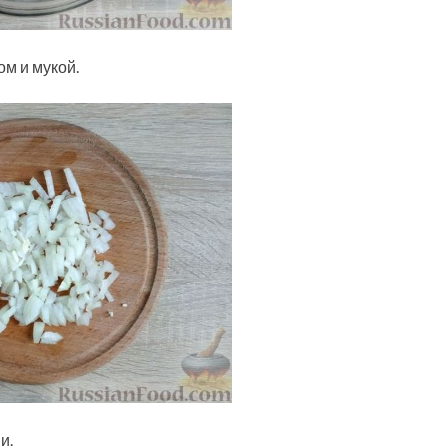
м и мукой.
и.