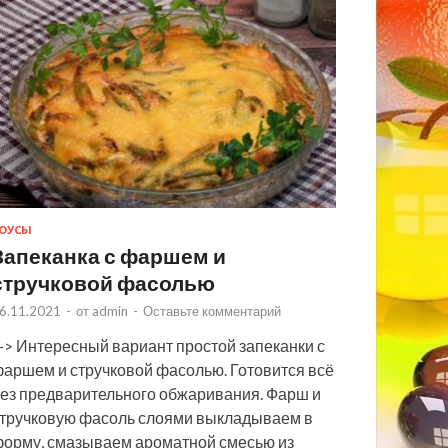
ОУСЫ
Запеканка с фаршем и
стручковой фасолью
6.11.2021
-
от
admin
-
Оставьте комментарий
> Интересный вариант простой запеканки с
аршем и стручковой фасолью. Готовится всё
ез предварительного обжаривания. Фарш и
тручковую фасоль слоями выкладываем в
орму, смазываем ароматной смесью из