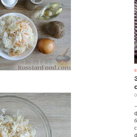
С
0
—
ф
б
с
ф