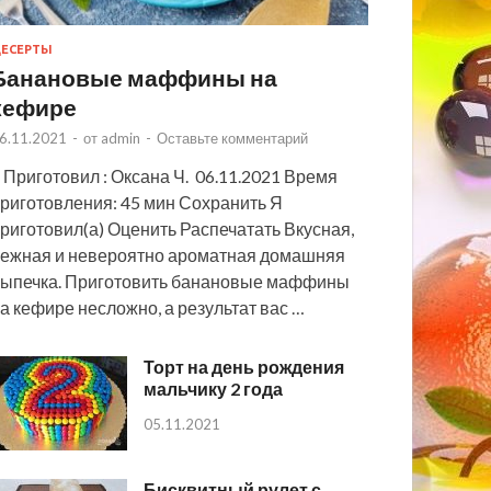
ЕСЕРТЫ
Банановые маффины на
кефире
6.11.2021
-
от
admin
-
Оставьте комментарий
 Приготовил : Оксана Ч. 06.11.2021 Время
риготовления: 45 мин Сохранить Я
риготовил(а) Оценить Распечатать Вкусная,
ежная и невероятно ароматная домашняя
ыпечка. Приготовить банановые маффины
а кефире несложно, а результат вас …
Торт на день рождения
мальчику 2 года
05.11.2021
Бисквитный рулет с