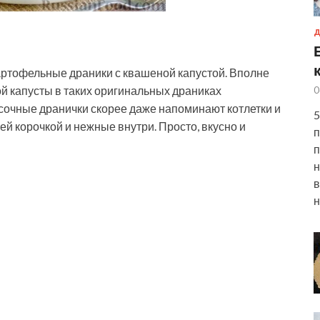
Д
артофельные драники с квашеной капустой. Вполне
й капусты в таких оригинальных драниках
0
 сочные дранички скорее даже напоминают котлетки и
5
й корочкой и нежные внутри. Просто, вкусно и
п
п
н
в
н