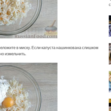
с
реложите в миску. Если капуста нашинкована слишком
о измельчить.