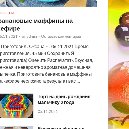
ЕСЕРТЫ
Банановые маффины на
кефире
6.11.2021
-
от
admin
-
Оставьте комментарий
 Приготовил : Оксана Ч. 06.11.2021 Время
риготовления: 45 мин Сохранить Я
риготовил(а) Оценить Распечатать Вкусная,
ежная и невероятно ароматная домашняя
ыпечка. Приготовить банановые маффины
а кефире несложно, а результат вас …
Торт на день рождения
мальчику 2 года
05.11.2021
Бисквитный рулет с