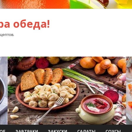
ра обеда!
цептов.
ОЕ
ЗАВТРАКИ
ЗАКУСКИ
САЛАТЫ
СОУСЫ