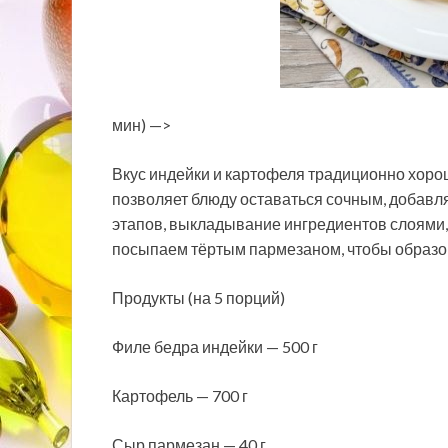
мин) —>
Вкус индейки и картофеля традиционно хорош
позволяет блюду оставаться сочным, добавля
этапов, выкладывание ингредиентов слоями, 
посыпаем тёртым пармезаном, чтобы образов
Продукты (на 5 порций)
Филе бедра индейки — 500 г
Картофель — 700 г
Сыр пармезан — 40 г