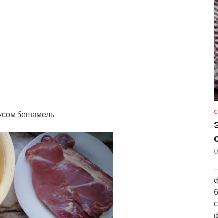
С
оусом бешамель
0
—
ф
б
с
ф