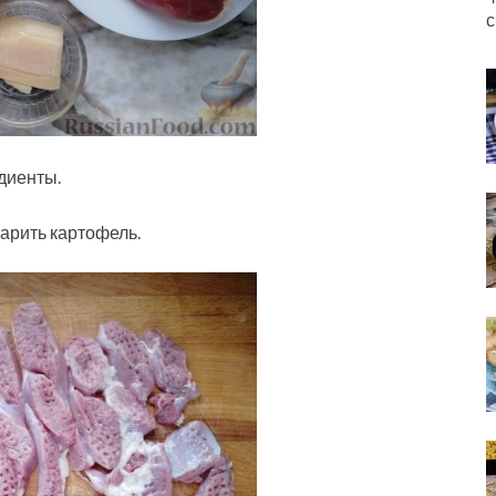
с
диенты.
варить картофель.