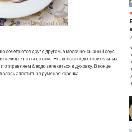
Д
0
5
о сочетаются друг с другом, а молочно-сырный соус
п
я нежные нотки во вкус. Несколько подготовительных
п
и отправляем блюдо запекаться в духовку. В конце
н
алась аппетитная румяная корочка.
в
н