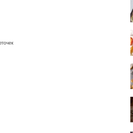
еточек