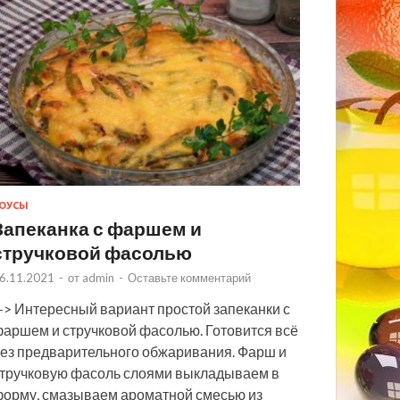
ОУСЫ
Запеканка с фаршем и
стручковой фасолью
6.11.2021
-
от
admin
-
Оставьте комментарий
> Интересный вариант простой запеканки с
аршем и стручковой фасолью. Готовится всё
ез предварительного обжаривания. Фарш и
тручковую фасоль слоями выкладываем в
орму, смазываем ароматной смесью из