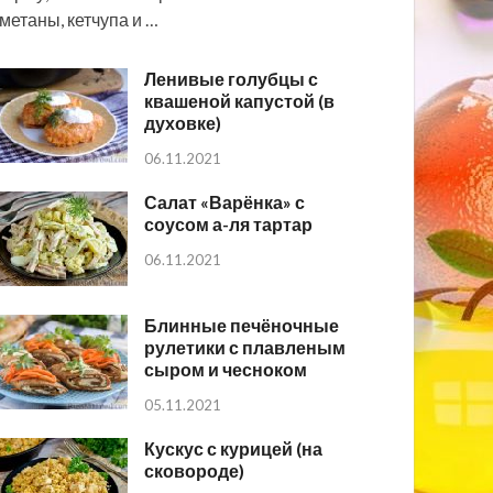
метаны, кетчупа и …
Ленивые голубцы с
квашеной капустой (в
духовке)
06.11.2021
Салат «Варёнка» с
соусом а-ля тартар
06.11.2021
Блинные печёночные
рулетики с плавленым
сыром и чесноком
05.11.2021
Кускус с курицей (на
сковороде)