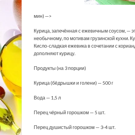
мин) —>
Курица, запечённая с ежевичным соусом, — эт
необычному, по мотивам грузинской кухни. К
Кисло-сладкая ежевика в сочетании с кориан
дополняют курицу.
Продукты (на 3 порции)
Курица (бёдрышки и голени) — 500 г
Вода — 1,5 л
Перец чёрный горошком — 5 шт.
Перец душистый горошком — 3-4 шт.