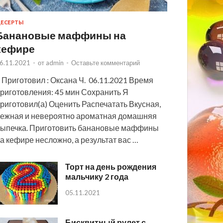
ЕСЕРТЫ
Банановые маффины на
кефире
6.11.2021
-
от
admin
-
Оставьте комментарий
 Приготовил : Оксана Ч. 06.11.2021 Время
риготовления: 45 мин Сохранить Я
риготовил(а) Оценить Распечатать Вкусная,
ежная и невероятно ароматная домашняя
ыпечка. Приготовить банановые маффины
а кефире несложно, а результат вас …
Торт на день рождения
мальчику 2 года
05.11.2021
Бисквитный рулет с