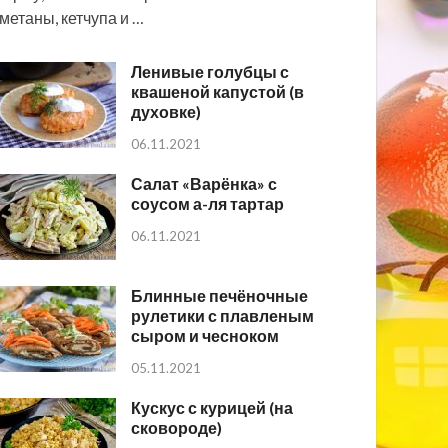
метаны, кетчупа и …
Ленивые голубцы с
квашеной капустой (в
духовке)
06.11.2021
Салат «Варёнка» с
соусом а-ля тартар
06.11.2021
Блинные печёночные
рулетики с плавленым
сыром и чесноком
05.11.2021
Кускус с курицей (на
сковороде)