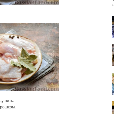
с
сушить.
орошком.