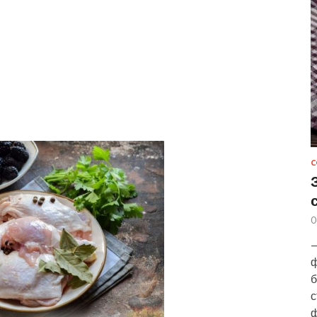
С
0
—
ф
б
с
ф