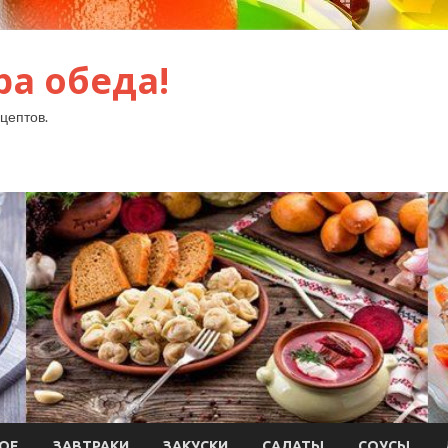
ра обеда!
цептов.
ОЕ
ЗАВТРАКИ
ЗАКУСКИ
САЛАТЫ
СОУСЫ