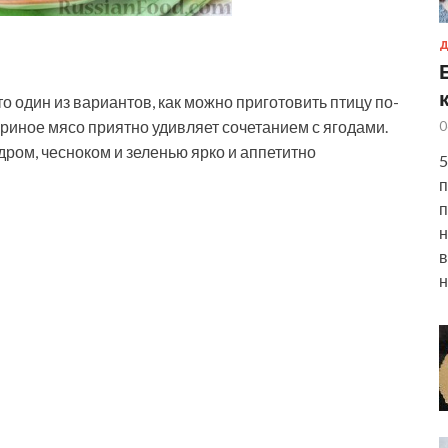
Д
о один из вариантов, как можно приготовить птицу по-
уриное мясо приятно удивляет сочетанием с ягодами.
0
дром, чесноком и зеленью ярко и аппетитно
5
п
п
н
в
н