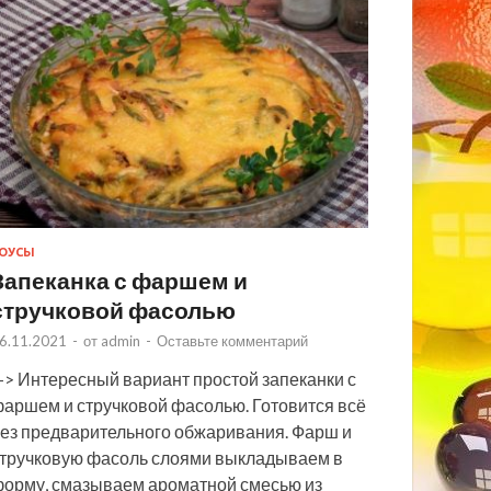
ОУСЫ
Запеканка с фаршем и
стручковой фасолью
6.11.2021
-
от
admin
-
Оставьте комментарий
> Интересный вариант простой запеканки с
аршем и стручковой фасолью. Готовится всё
ез предварительного обжаривания. Фарш и
тручковую фасоль слоями выкладываем в
орму, смазываем ароматной смесью из