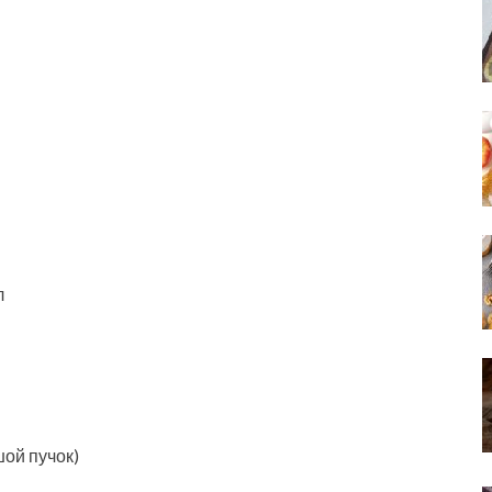
л
шой пучок)