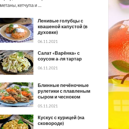
метаны, кетчупа и …
Ленивые голубцы с
квашеной капустой (в
духовке)
06.11.2021
Салат «Варёнка» с
соусом а-ля тартар
06.11.2021
Блинные печёночные
рулетики с плавленым
сыром и чесноком
05.11.2021
Кускус с курицей (на
сковороде)