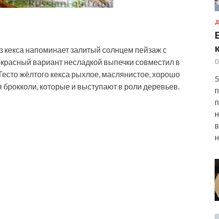
Д
кекса напоминает залитый солнцем пейзаж с
красный вариант несладкой выпечки совместил в
0
Тесто жёлтого кекса рыхлое, маслянистое, хорошо
5
 брокколи, которые и выступают в роли деревьев.
п
п
н
в
н