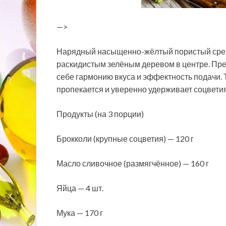
—>
Нарядный насыщенно-жёлтый пористый срез 
раскидистым зелёным деревом в центре. Пре
себе гармонию вкуса и эффектность подачи. 
пропекается и уверенно удерживает соцветия
Продукты (на 3 порции)
Брокколи (крупные соцветия) — 120 г
Масло сливочное (размягчённое) — 160 г
Яйца — 4 шт.
Мука — 170 г