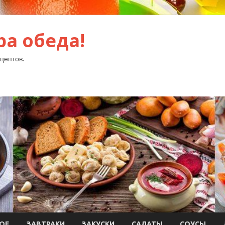
ра обеда!
цептов.
ОЕ
ЗАВТРАКИ
ЗАКУСКИ
САЛАТЫ
СОУСЫ