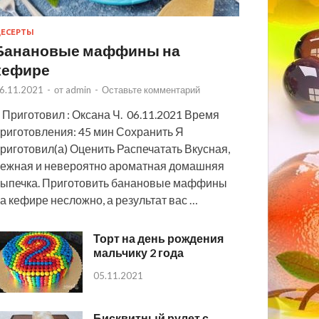
ЕСЕРТЫ
Банановые маффины на
кефире
6.11.2021
-
от
admin
-
Оставьте комментарий
 Приготовил : Оксана Ч. 06.11.2021 Время
риготовления: 45 мин Сохранить Я
риготовил(а) Оценить Распечатать Вкусная,
ежная и невероятно ароматная домашняя
ыпечка. Приготовить банановые маффины
а кефире несложно, а результат вас …
Торт на день рождения
мальчику 2 года
05.11.2021
Бисквитный рулет с