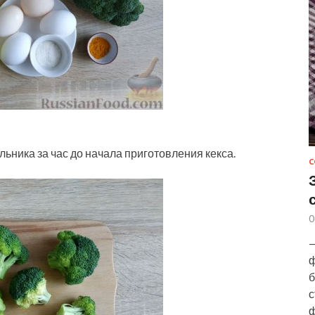
ьника за час до начала приготовления кекса.
С
0
—
ф
б
с
ф