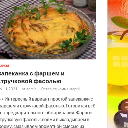
ОУСЫ
Запеканка с фаршем и
стручковой фасолью
6.11.2021
-
от
admin
-
Оставьте комментарий
> Интересный вариант простой запеканки с
аршем и стручковой фасолью. Готовится всё
ез предварительного обжаривания. Фарш и
тручковую фасоль слоями выкладываем в
орму, смазываем ароматной смесью из