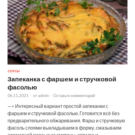
СОУСЫ
Запеканка с фаршем и стручковой
фасолью
06.11.2021
-
от
admin
-
Оставьте комментарий
—> Интересный вариант простой запеканки с
фаршем и стручковой фасолью. Готовится всё без
предварительного обжаривания. Фарш и стручковую
фасоль слоями выкладываем в форму, смазываем
ароматной смесью из сметаны, кетчупа и …