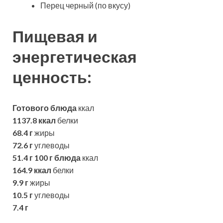
Перец черный (по вкусу)
Пищевая и
энергетическая
ценность:
Готового блюда
ккал
1137.8 ккал
белки
68.4 г
жиры
72.6 г
углеводы
51.4 г
100 г блюда
ккал
164.9 ккал
белки
9.9 г
жиры
10.5 г
углеводы
7.4 г