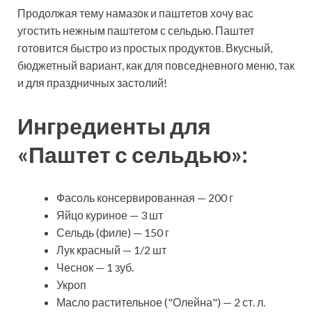
Продолжая тему намазок и паштетов хочу вас
угостить нежным паштетом с сельдью. Паштет
готовится быстро из простых продуктов. Вкусный,
бюджетный вариант, как для повседневного меню, так
и для праздничных застолий!
Ингредиенты для
«Паштет с сельдью»:
Фасоль консервированная — 200 г
Яйцо куриное — 3 шт
Сельдь (филе) — 150 г
Лук красный — 1/2 шт
Чеснок — 1 зуб.
Укроп
Масло растительное ("Олейна") — 2 ст. л.