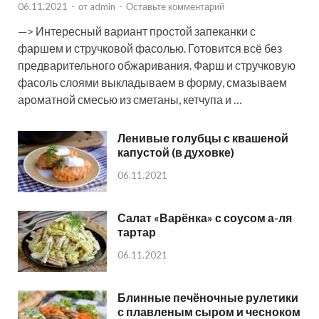
06.11.2021
-
от
admin
-
Оставьте комментарий
—> Интересный вариант простой запеканки с
фаршем и стручковой фасолью. Готовится всё без
предварительного обжаривания. Фарш и стручковую
фасоль слоями выкладываем в форму, смазываем
ароматной смесью из сметаны, кетчупа и …
Ленивые голубцы с квашеной
капустой (в духовке)
06.11.2021
Салат «Варёнка» с соусом а-ля
тартар
06.11.2021
Блинные печёночные рулетики
с плавленым сыром и чесноком