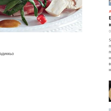
Д
0
5
п
п
радиккьо
н
в
н