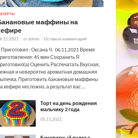
ЕСЕРТЫ
Банановые маффины на
кефире
6.11.2021
-
от
admin
-
Оставьте комментарий
 Приготовил : Оксана Ч. 06.11.2021 Время
риготовления: 45 мин Сохранить Я
риготовил(а) Оценить Распечатать Вкусная,
ежная и невероятно ароматная домашняя
ыпечка. Приготовить банановые маффины
а кефире несложно, а результат вас …
Торт на день рождения
мальчику 2 года
05.11.2021
Бисквитный рулет с