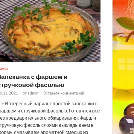
ОУСЫ
Запеканка с фаршем и
стручковой фасолью
6.11.2021
-
от
admin
-
Оставьте комментарий
> Интересный вариант простой запеканки с
аршем и стручковой фасолью. Готовится всё
ез предварительного обжаривания. Фарш и
тручковую фасоль слоями выкладываем в
орму, смазываем ароматной смесью из