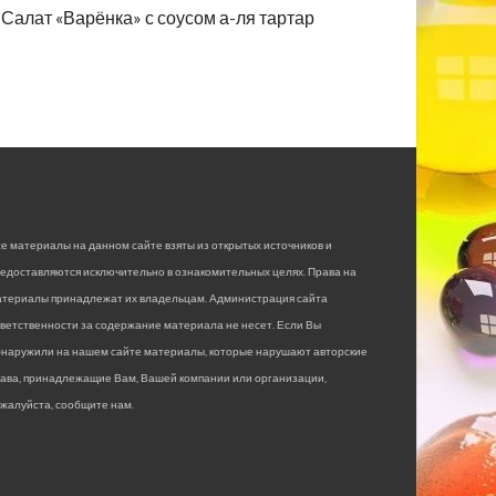
Салат «Варёнка» с соусом а-ля тартар
е материалы на данном сайте взяты из открытых источников и
едоставляются исключительно в ознакомительных целях. Права на
атериалы принадлежат их владельцам. Администрация сайта
ветственности за содержание материала не несет. Если Вы
бнаружили на нашем сайте материалы, которые нарушают авторские
рава, принадлежащие Вам, Вашей компании или организации,
жалуйста, сообщите нам.