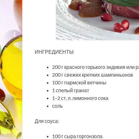
ИНГРЕДИЕНТЫ
200 г красного горького эндивия или 
200 г свежих крепких шампиньонов
100 г пармской ветчины
1 спелый гранат
1–2 ст. л. лимонного сока
соль
Для соуса:
100 г сыра горгонзола