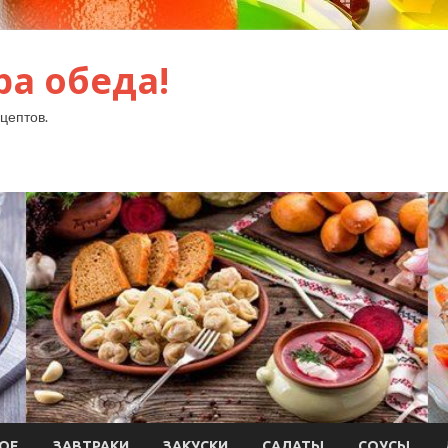
ра обеда!
цептов.
ОЕ
ЗАВТРАКИ
ЗАКУСКИ
САЛАТЫ
СОУСЫ