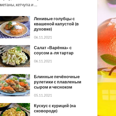
метаны, кетчупа и …
Ленивые голубцы с
квашеной капустой (в
духовке)
06.11.2021
Салат «Варёнка» с
соусом а-ля тартар
06.11.2021
Блинные печёночные
рулетики с плавленым
сыром и чесноком
05.11.2021
Кускус с курицей (на
сковороде)