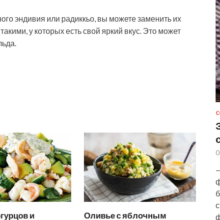
ного эндивия или радиккьо, вы можете заменить их
акими, у которых есть свой яркий вкус. Это может
льда.
С
0
—
ф
б
с
огурцов и
Оливье с яблочным
ф