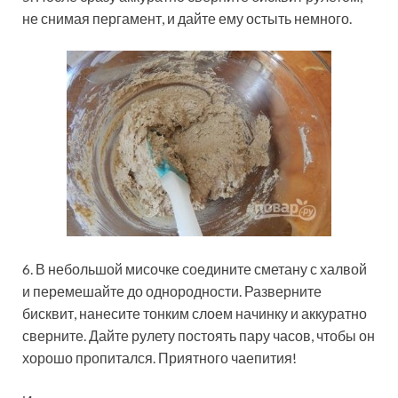
не снимая пергамент, и дайте ему остыть немного.
6. В небольшой мисочке соедините сметану с халвой
и перемешайте до однородности. Разверните
бисквит, нанесите тонким слоем начинку и аккуратно
сверните. Дайте рулету постоять пару часов, чтобы он
хорошо пропитался. Приятного чаепития!