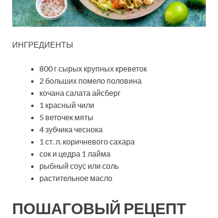
ИНГРЕДИЕНТЫ
800 г сырых крупных креветок
2 больших помело половина
кочана салата айсберг
1 красный чили
5 веточек мяты
4 зубчика чеснока
1 ст. л. коричневого сахара
сок и цедра 1 лайма
рыбный соус или соль
растительное масло
ПОШАГОВЫЙ РЕЦЕПТ