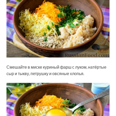
Смешайте в миске куриный фарш с луком, натёртые
сыр и тыкву, петрушку и овсяные хлопья.