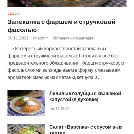
СОУСЫ
Запеканка с фаршем и стручковой
фасолью
06.11.2021
-
от
admin
-
Оставьте комментарий
—> Интересный вариант простой запеканки с
фаршем и стручковой фасолью. Готовится всё без
предварительного обжаривания. Фарш и стручковую
фасоль слоями выкладываем в форму, смазываем
ароматной смесью из сметаны, кетчупа и …
Ленивые голубцы с квашеной
капустой (в духовке)
06.11.2021
Салат «Варёнка» с соусом а-ля
тартар