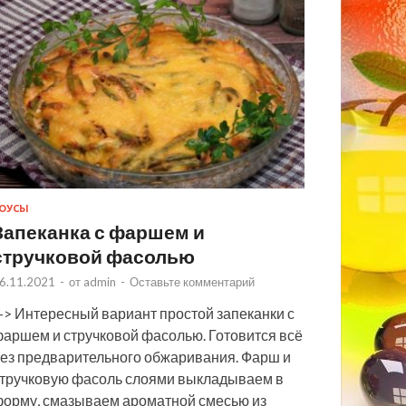
ОУСЫ
Запеканка с фаршем и
стручковой фасолью
6.11.2021
-
от
admin
-
Оставьте комментарий
> Интересный вариант простой запеканки с
аршем и стручковой фасолью. Готовится всё
ез предварительного обжаривания. Фарш и
тручковую фасоль слоями выкладываем в
орму, смазываем ароматной смесью из