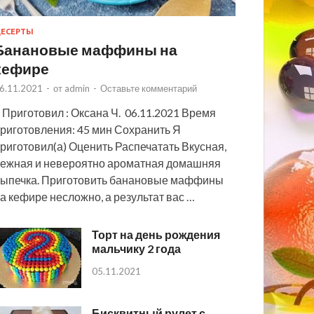
ЕСЕРТЫ
Банановые маффины на
кефире
6.11.2021
-
от
admin
-
Оставьте комментарий
 Приготовил : Оксана Ч. 06.11.2021 Время
риготовления: 45 мин Сохранить Я
риготовил(а) Оценить Распечатать Вкусная,
ежная и невероятно ароматная домашняя
ыпечка. Приготовить банановые маффины
а кефире несложно, а результат вас …
Торт на день рождения
мальчику 2 года
05.11.2021
Бисквитный рулет с