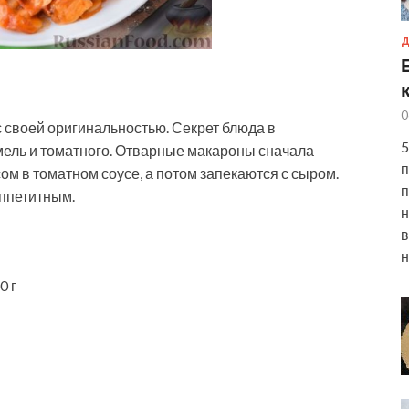
Д
0
с своей оригинальностью. Секрет блюда в
5
ель и томатного. Отварные макароны сначала
п
м в томатном соусе, а потом запекаются с сыром.
п
аппетитным.
н
в
н
0 г