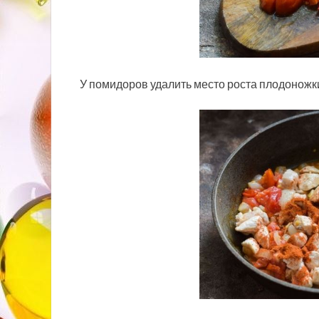
У помидоров удалить место роста плодоножк