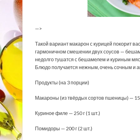
—>
Такой вариант макарон с курицей покорит ва
гармоничном смешении двух соусов — бешам
недолго тушатся с бешамелем и куриным мясо
Блюдо получается нежным, очень сочным и 
Продукты (на 3 порции)
Макароны (из твёрдых сортов пшеницы) — 15
Куриное филе — 250 г (1 шт.)
Помидоры — 200 г (2 шт.)