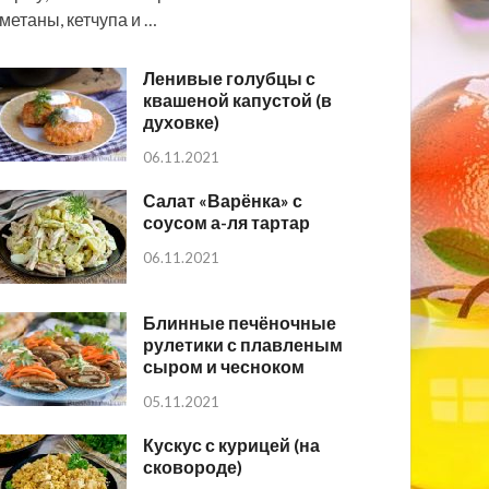
метаны, кетчупа и …
Ленивые голубцы с
квашеной капустой (в
духовке)
06.11.2021
Салат «Варёнка» с
соусом а-ля тартар
06.11.2021
Блинные печёночные
рулетики с плавленым
сыром и чесноком
05.11.2021
Кускус с курицей (на
сковороде)