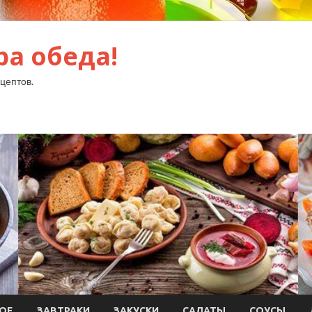
ра обеда!
цептов.
ОЕ
ЗАВТРАКИ
ЗАКУСКИ
САЛАТЫ
СОУСЫ