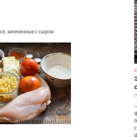
се, запечённые с сыром
С
0
—
ф
б
с
ф