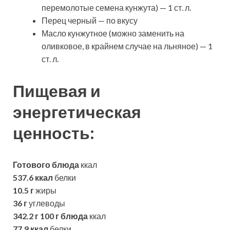
перемолотые семена кунжута) — 1 ст. л.
Перец черный — по вкусу
Масло кунжутное (можно заменить на
оливковое, в крайнем случае на льняное) — 1
ст. л.
Пищевая и
энергетическая
ценность:
Готового блюда
ккал
537.6 ккал
белки
10.5 г
жиры
36 г
углеводы
342.2 г
100 г блюда
ккал
77.9 ккал
белки