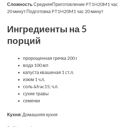
Сложность
СредняяПриготовление PT1H20M1 час
20 минут Подготовка PT1H20M1 час 20 минут
Ингредиенты на 5
порций
пророщенная гречка 200 г
вода 100 мл
капуста квашеная 1 ст.л.
изюм 1 ч.л.
соль &frac15; ч.л.
сухие травы
семечки
Кухня:
Домашняя кухня