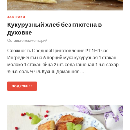
ЗАВТРАКИ
Кукурузный хлеб без глютена в
духовке
Оставьте комментарий
Сложность СредняяПриготовление PT1H1 час
Ингредиенты на 6 порций мука кукурузная 1 стакан
молоко 1 стакан яйца 2 шт. сода гашеная 1 ч.л. сахар
½ ч.л. соль ½ ч.л. Кухня: Домашняя …
ПОДРОБНЕЕ