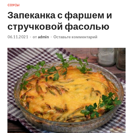
СОУСЫ
Запеканка с фаршем и
стручковой фасолью
06.11.2021
-
от
admin
-
Оставьте комментарий