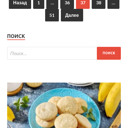
Назад
1
…
36
37
38
…
51
Далее
ПОИСК