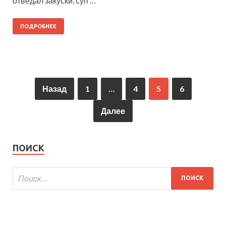
отведал закуски, суп …
ПОДРОБНЕЕ
Назад
1
…
4
5
6
Далее
ПОИСК