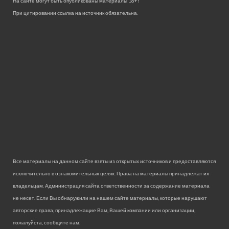
На сайте могут быть опубликованы материалы 18+!
При цитировании ссылка на источник обязательна.
Все материалы на данном сайте взяты из открытых источников и предоставляются
исключительно в ознакомительных целях. Права на материалы принадлежат их
владельцам. Администрация сайта ответственности за содержание материала
не несет. Если Вы обнаружили на нашем сайте материалы, которые нарушают
авторские права, принадлежащие Вам, Вашей компании или организации,
пожалуйста, сообщите нам.