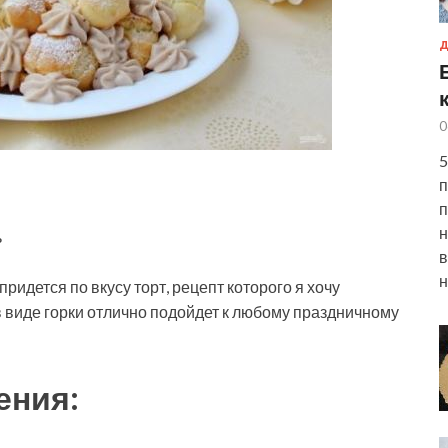
Д
0
5
п
п
н
ь
в
н
идется по вкусу торт, рецепт которого я хочу
 виде горки отлично подойдет к любому праздничному
ения: