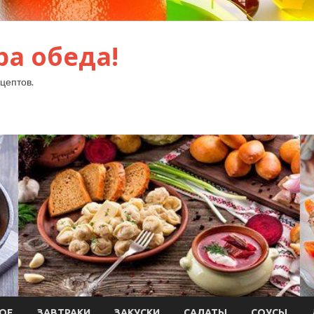
ра обеда!
цептов.
ОЕ
ЗАВТРАКИ
ЗАКУСКИ
САЛАТЫ
СОУСЫ