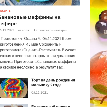
ЕСЕРТЫ
Банановые маффины на
кефире
6.11.2021
-
от
admin
-
Оставьте комментарий
 Приготовил : Оксана Ч. 06.11.2021 Время
риготовления: 45 мин Сохранить Я
риготовил(а) Оценить Распечатать Вкусная,
ежная и невероятно ароматная домашняя
ыпечка. Приготовить банановые маффины
а кефире несложно, а результат вас …
Торт на день рождения
мальчику 2 года
05.11.2021
Бисквитный рулет с