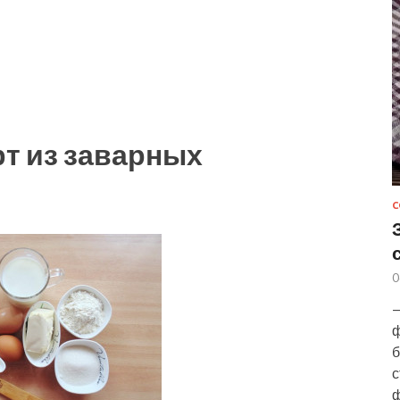
рт из заварных
С
0
—
ф
б
с
ф