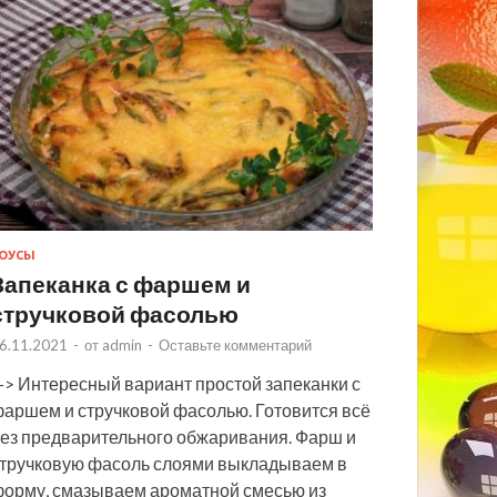
ОУСЫ
Запеканка с фаршем и
стручковой фасолью
6.11.2021
-
от
admin
-
Оставьте комментарий
> Интересный вариант простой запеканки с
аршем и стручковой фасолью. Готовится всё
ез предварительного обжаривания. Фарш и
тручковую фасоль слоями выкладываем в
орму, смазываем ароматной смесью из