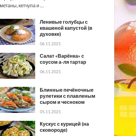
метаны, кетчупа и …
Ленивые голубцы с
квашеной капустой (в
духовке)
06.11.2021
Салат «Варёнка» с
соусом а-ля тартар
06.11.2021
Блинные печёночные
рулетики с плавленым
сыром и чесноком
05.11.2021
Кускус с курицей (на
сковороде)