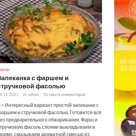
ОУСЫ
Запеканка с фаршем и
стручковой фасолью
6.11.2021
-
от
admin
-
Оставьте комментарий
> Интересный вариант простой запеканки с
аршем и стручковой фасолью. Готовится всё
ез предварительного обжаривания. Фарш и
тручковую фасоль слоями выкладываем в
орму, смазываем ароматной смесью из