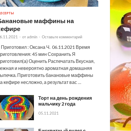
ЕСЕРТЫ
Банановые маффины на
кефире
6.11.2021
-
от
admin
-
Оставьте комментарий
 Приготовил : Оксана Ч. 06.11.2021 Время
риготовления: 45 мин Сохранить Я
риготовил(а) Оценить Распечатать Вкусная,
ежная и невероятно ароматная домашняя
ыпечка. Приготовить банановые маффины
а кефире несложно, а результат вас …
Торт на день рождения
мальчику 2 года
05.11.2021
Бисквитный рулет с