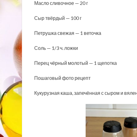
Масло сливочное — 20 г
Сыр твёрдый — 100 г
Петрушка свежая — 1 веточка
Соль — 1/3 ч. ложки
Перец чёрный молотый — 1 щепотка
Пошаговый фото рецепт
Кукурузная каша, запечённая с сыром и вял