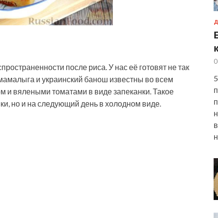
Д
0
пространенности после риса. У нас её готовят не так
5
 мамалыга и украинский банош известны во всем
п
м и вялеными томатами в виде запеканки. Такое
п
вки, но и на следующий день в холодном виде.
н
в
н