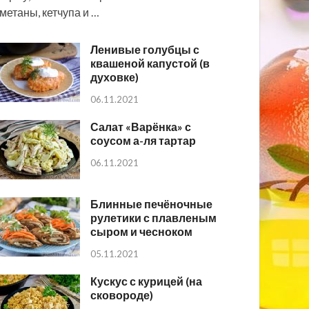
метаны, кетчупа и …
Ленивые голубцы с
квашеной капустой (в
духовке)
06.11.2021
Салат «Варёнка» с
соусом а-ля тартар
06.11.2021
Блинные печёночные
рулетики с плавленым
сыром и чесноком
05.11.2021
Кускус с курицей (на
сковороде)