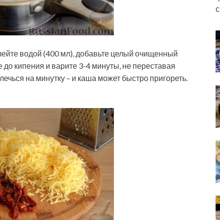
с
лейте водой (400 мл), добавьте целый очищенный
е до кипения и варите 3-4 минуты, не переставая
ечься на минутку – и каша может быстро пригореть.