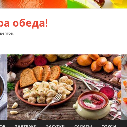
ра обеда!
цептов.
ОЕ
ЗАВТРАКИ
ЗАКУСКИ
САЛАТЫ
СОУСЫ