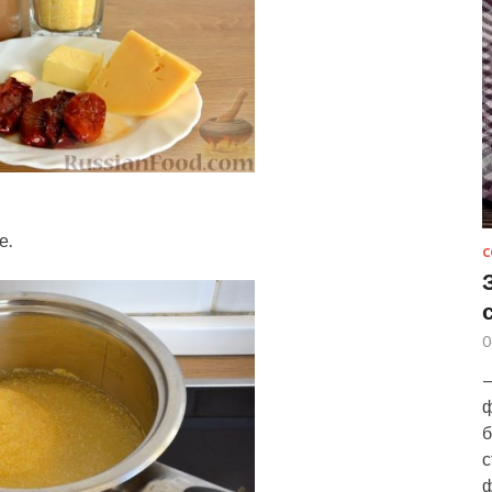
е.
С
0
—
ф
б
с
ф