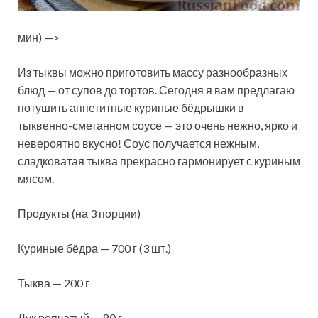
мин) —>
Из тыквы можно приготовить массу разнообразных
блюд — от супов до тортов. Сегодня я вам предлагаю
потушить аппетитные куриные бёдрышки в
тыквенно-сметанном соусе — это очень нежно, ярко и
невероятно вкусно! Соус получается нежным,
сладковатая тыква прекрасно гармонирует с куриным
мясом.
Продукты (на 3 порции)
Куриные бёдра — 700 г (3 шт.)
Тыква — 200 г
Лук репчатый — 80 г