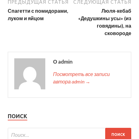
ПРЕДЫДУЩАЯ СТАТЬЯ
СЛЕДУЮЩАЯ СТАТЬЯ
Спагетти с помидорами,
Люля-кебаб
луком и яйцом
«Дедушкины усы» (из
говядины), на
сковороде
О admin
Посмотреть все записи
автора admin →
ПОИСК