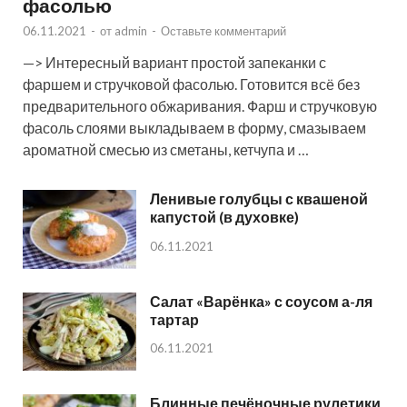
фасолью
06.11.2021
-
от
admin
-
Оставьте комментарий
—> Интересный вариант простой запеканки с
фаршем и стручковой фасолью. Готовится всё без
предварительного обжаривания. Фарш и стручковую
фасоль слоями выкладываем в форму, смазываем
ароматной смесью из сметаны, кетчупа и …
Ленивые голубцы с квашеной
капустой (в духовке)
06.11.2021
Салат «Варёнка» с соусом а-ля
тартар
06.11.2021
Блинные печёночные рулетики