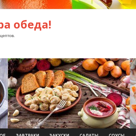
ра обеда!
цептов.
ОЕ
ЗАВТРАКИ
ЗАКУСКИ
САЛАТЫ
СОУСЫ