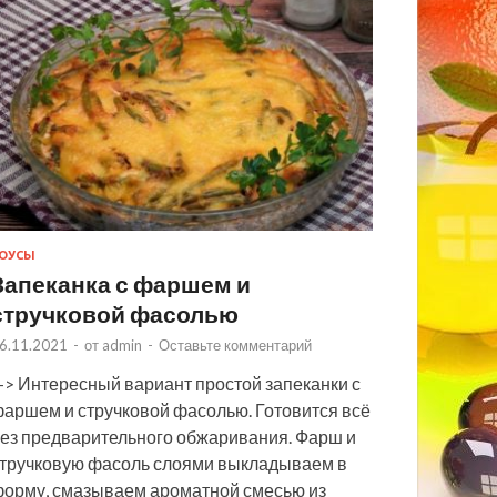
ОУСЫ
Запеканка с фаршем и
стручковой фасолью
6.11.2021
-
от
admin
-
Оставьте комментарий
> Интересный вариант простой запеканки с
аршем и стручковой фасолью. Готовится всё
ез предварительного обжаривания. Фарш и
тручковую фасоль слоями выкладываем в
орму, смазываем ароматной смесью из