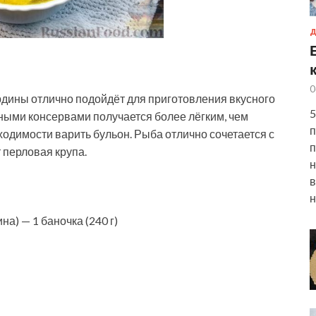
Д
0
дины отлично подойдёт для приготовления вкусного
5
ными консервами получается более лёгким, чем
п
бходимости варить бульон. Рыба отлично сочетается с
п
 перловая крупа.
н
в
н
а) — 1 баночка (240 г)