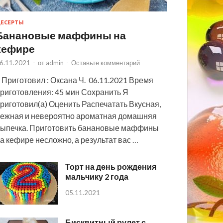
ЕСЕРТЫ
Банановые маффины на
кефире
6.11.2021
-
от
admin
-
Оставьте комментарий
 Приготовил : Оксана Ч. 06.11.2021 Время
риготовления: 45 мин Сохранить Я
риготовил(а) Оценить Распечатать Вкусная,
ежная и невероятно ароматная домашняя
ыпечка. Приготовить банановые маффины
а кефире несложно, а результат вас …
Торт на день рождения
мальчику 2 года
05.11.2021
Бисквитный рулет с