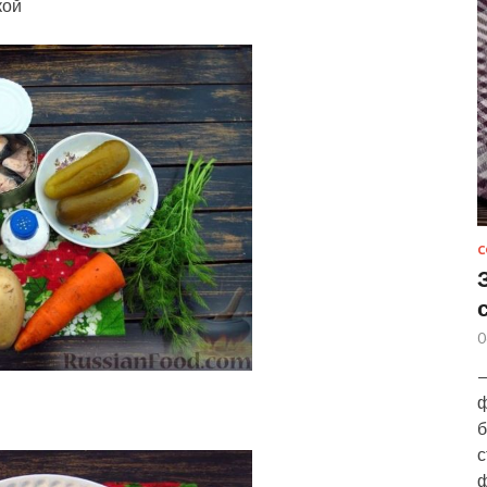
кой
С
0
—
ф
б
с
ф