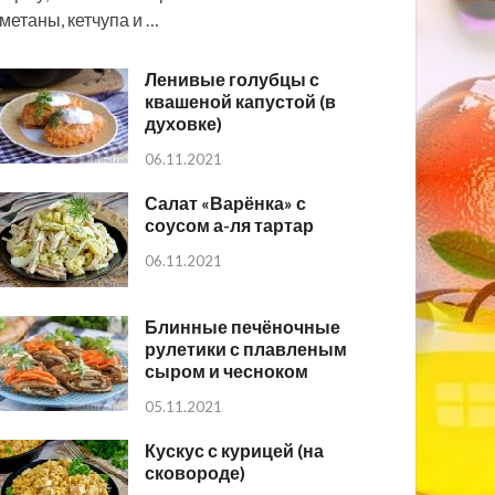
метаны, кетчупа и …
Ленивые голубцы с
квашеной капустой (в
духовке)
06.11.2021
Салат «Варёнка» с
соусом а-ля тартар
06.11.2021
Блинные печёночные
рулетики с плавленым
сыром и чесноком
05.11.2021
Кускус с курицей (на
сковороде)