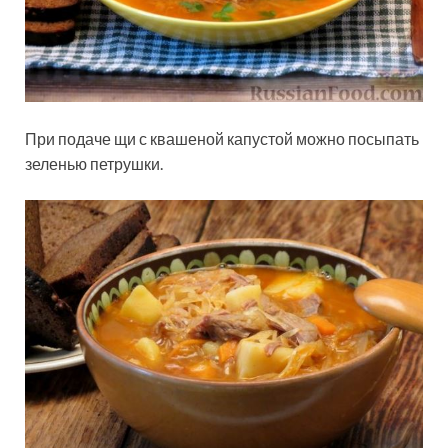
При подаче щи с квашеной капустой можно посыпать
зеленью петрушки.