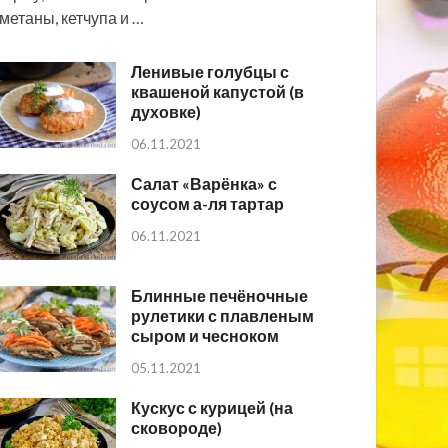
метаны, кетчупа и …
Ленивые голубцы с
квашеной капустой (в
духовке)
06.11.2021
Салат «Варёнка» с
соусом а-ля тартар
06.11.2021
Блинные печёночные
рулетики с плавленым
сыром и чесноком
05.11.2021
Кускус с курицей (на
сковороде)