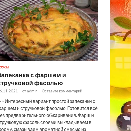
ОУСЫ
Запеканка с фаршем и
стручковой фасолью
6.11.2021
-
от
admin
-
Оставьте комментарий
> Интересный вариант простой запеканки с
аршем и стручковой фасолью. Готовится всё
ез предварительного обжаривания. Фарш и
тручковую фасоль слоями выкладываем в
орму, смазываем ароматной смесью из