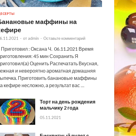
ЕСЕРТЫ
Банановые маффины на
кефире
6.11.2021
-
от
admin
-
Оставьте комментарий
 Приготовил : Оксана Ч. 06.11.2021 Время
риготовления: 45 мин Сохранить Я
риготовил(а) Оценить Распечатать Вкусная,
ежная и невероятно ароматная домашняя
ыпечка. Приготовить банановые маффины
а кефире несложно, а результат вас …
Торт на день рождения
мальчику 2 года
05.11.2021
Бисквитный рулет с