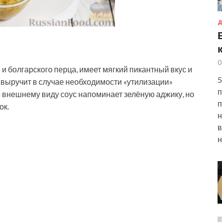
Д
0
и болгарского перца, имеет мягкий пикантный вкус и
5
 выручит в случае необходимости «утилизации»
п
 внешнему виду соус напоминает зелёную аджику, но
п
ок.
н
в
н