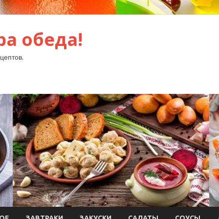
ра обеда!
цептов.
ОЕ
ЗАВТРАКИ
ЗАКУСКИ
САЛАТЫ
СОУСЫ