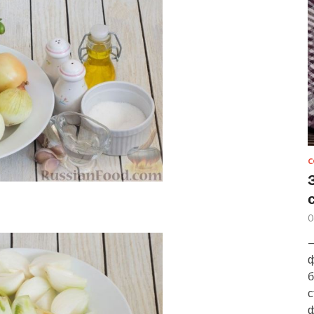
С
0
—
ф
б
с
ф