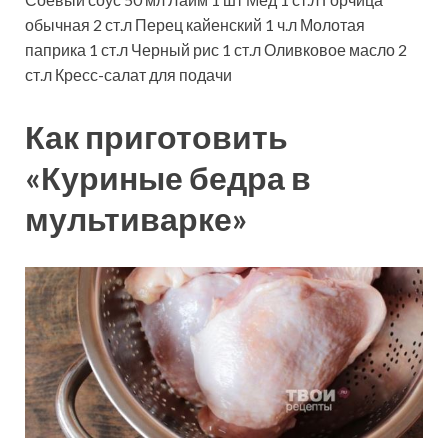
обычная
2
ст.л
Перец кайенский
1
ч.л
Молотая
паприка
1
ст.л
Черный рис
1
ст.л
Оливковое масло
2
ст.л
Кресс-салат
для подачи
Как приготовить
«Куриные бедра в
мультиварке»