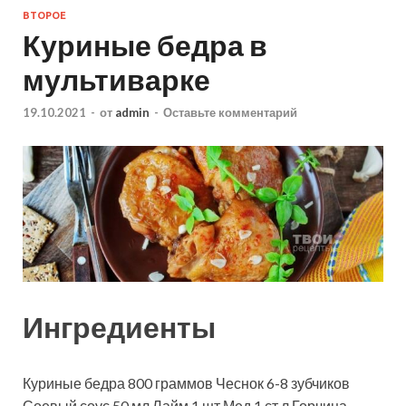
ВТОРОЕ
Куриные бедра в
мультиварке
19.10.2021
-
от
admin
-
Оставьте комментарий
Ингредиенты
Куриные бедра
800
граммов
Чеснок
6-8
зубчиков
Соевый соус
50
мл
Лайм
1
шт
Мед
1
ст.л
Горчица