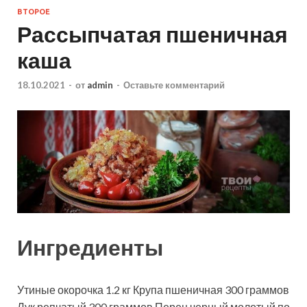
ВТОРОЕ
Рассыпчатая пшеничная
каша
18.10.2021
-
от
admin
-
Оставьте комментарий
Ингредиенты
Утиные окорочка
1.2
кг
Крупа пшеничная
300
граммов
Лук репчатый
300
граммов
Перец черный молотый
по