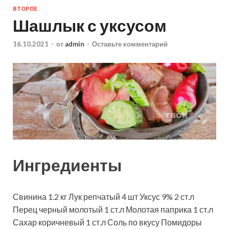
ВТОРОЕ
Шашлык с уксусом
16.10.2021
-
от
admin
-
Оставьте комментарий
Ингредиенты
Свинина
1.2
кг
Лук репчатый
4
шт
Уксус 9%
2
ст.л
Перец черный молотый
1
ст.л
Молотая паприка
1
ст.л
Сахар коричневый
1
ст.л
Соль
по вкусу
Помидоры