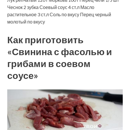
Чеснок
2
зубка
Соевый соус
4
ст.л
Масло
растительное
3
ст.л
Соль
по вкусу
Перец черный
молотый
по вкусу
Как приготовить
«Свинина с фасолью и
грибами в соевом
соусе»