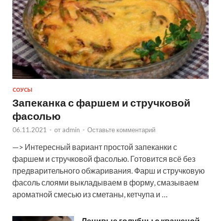
СОУСЫ
Запеканка с фаршем и стручковой
фасолью
06.11.2021
-
от
admin
-
Оставьте комментарий
—> Интересный вариант простой запеканки с
фаршем и стручковой фасолью. Готовится всё без
предварительного обжаривания. Фарш и стручковую
фасоль слоями выкладываем в форму, смазываем
ароматной смесью из сметаны, кетчупа и …
Ленивые голубцы с квашеной