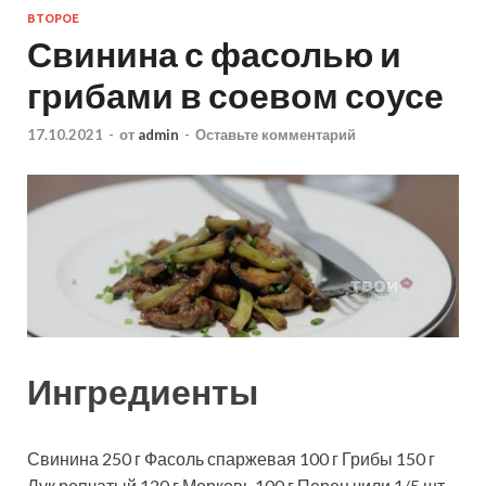
ВТОРОЕ
Свинина с фасолью и
грибами в соевом соусе
17.10.2021
-
от
admin
-
Оставьте комментарий
Ингредиенты
Свинина
250
г
Фасоль спаржевая
100
г
Грибы
150
г
Лук репчатый
120
г
Морковь
100
г
Перец чили
1/5
шт