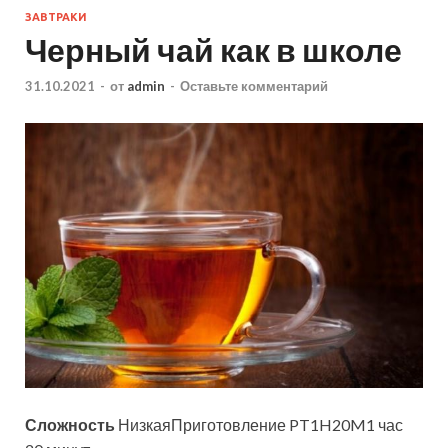
ЗАВТРАКИ
Черный чай как в школе
31.10.2021
-
от
admin
-
Оставьте комментарий
Сложность
НизкаяПриготовление PT1H20M1 час