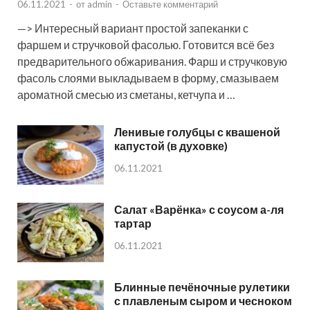
06.11.2021
-
от
admin
-
Оставьте комментарий
—> Интересный вариант простой запеканки с
фаршем и стручковой фасолью. Готовится всё без
предварительного обжаривания. Фарш и стручковую
фасоль слоями выкладываем в форму, смазываем
ароматной смесью из сметаны, кетчупа и …
Ленивые голубцы с квашеной
капустой (в духовке)
06.11.2021
Салат «Варёнка» с соусом а-ля
тартар
06.11.2021
Блинные печёночные рулетики
с плавленым сыром и чесноком