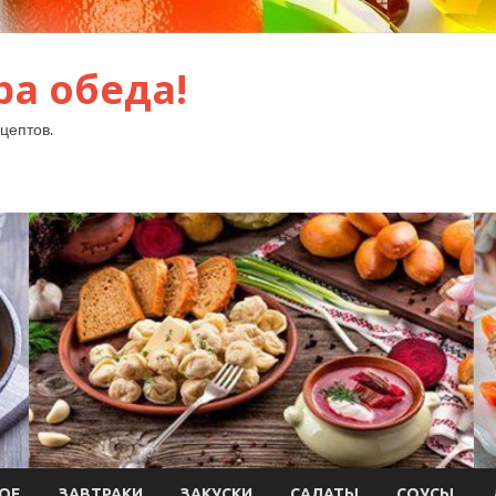
ра обеда!
цептов.
ОЕ
ЗАВТРАКИ
ЗАКУСКИ
САЛАТЫ
СОУСЫ