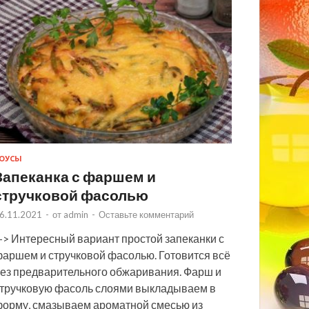
ОУСЫ
Запеканка с фаршем и
стручковой фасолью
6.11.2021
-
от
admin
-
Оставьте комментарий
> Интересный вариант простой запеканки с
аршем и стручковой фасолью. Готовится всё
ез предварительного обжаривания. Фарш и
тручковую фасоль слоями выкладываем в
орму, смазываем ароматной смесью из