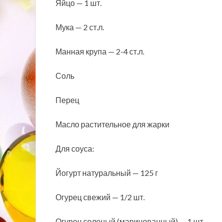
Яйцо — 1 шт.
Мука — 2 ст.л.
Манная крупа — 2-4 ст.л.
Соль
Перец
Масло растительное для жарки
Для соуса:
Йогурт натуральный — 125 г
Огурец свежий — 1/2 шт.
Огурец соленый (маринованный) — 1 шт.