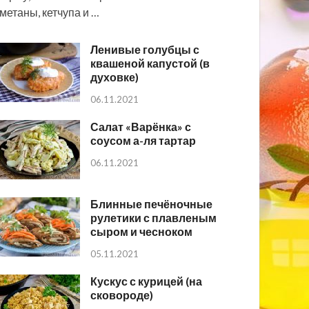
метаны, кетчупа и …
Ленивые голубцы с
квашеной капустой (в
духовке)
06.11.2021
Салат «Варёнка» с
соусом а-ля тартар
06.11.2021
Блинные печёночные
рулетики с плавленым
сыром и чесноком
05.11.2021
Кускус с курицей (на
сковороде)