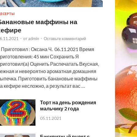
ЕСЕРТЫ
Банановые маффины на
кефире
6.11.2021
-
от
admin
-
Оставьте комментарий
 Приготовил : Оксана Ч. 06.11.2021 Время
риготовления: 45 мин Сохранить Я
риготовил(а) Оценить Распечатать Вкусная,
ежная и невероятно ароматная домашняя
ыпечка. Приготовить банановые маффины
а кефире несложно, а результат вас …
Торт на день рождения
мальчику 2 года
05.11.2021
Бисквитный рулет с