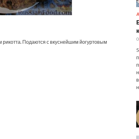
Д
0
м рикотта. Подаются с вкуснейшим йогуртовым
5
п
п
н
в
н