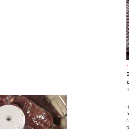
С
0
—
ф
б
с
ф