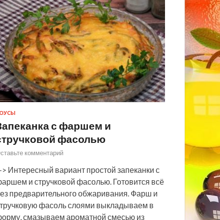
ОУСЫ
Запеканка с фаршем и
стручковой фасолью
ставьте комментарий
> Интересный вариант простой запеканки с
аршем и стручковой фасолью. Готовится всё
ез предварительного обжаривания. Фарш и
тручковую фасоль слоями выкладываем в
орму, смазываем ароматной смесью из