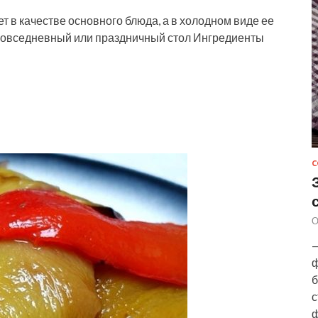
т в качестве основного блюда, а в холодном виде ее
 повседневный или праздничный стол Ингредиенты
С
О
—
ф
б
с
ф