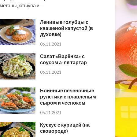
метаны, кетчупа и …
Ленивые голубцы с
квашеной капустой (в
духовке)
06.11.2021
Салат «Варёнка» с
соусом а-ля тартар
06.11.2021
Блинные печёночные
рулетики с плавленым
сыром и чесноком
05.11.2021
Кускус с курицей (на
сковороде)