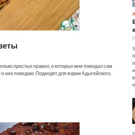
Д
О
веты
5
п
п
олько простых правил, о которых мне поведал сам
н
я о них поведаю. Подходят для жарки Адыгейского,
в
н