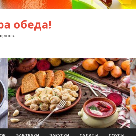
ра обеда!
цептов.
ОЕ
ЗАВТРАКИ
ЗАКУСКИ
САЛАТЫ
СОУСЫ