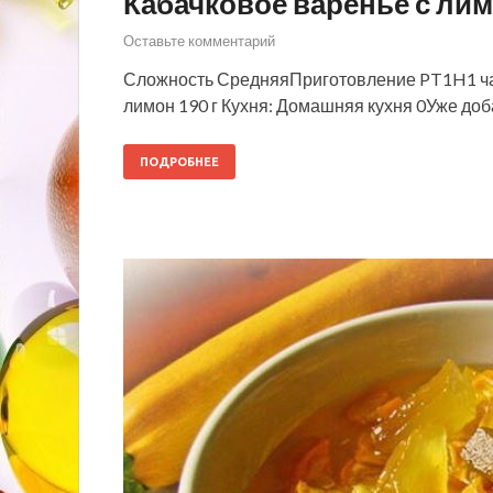
Кабачковое варенье с лим
Оставьте комментарий
Сложность СредняяПриготовление PT1H1 час 
лимон 190 г Кухня: Домашняя кухня 0Уже доб
ПОДРОБНЕЕ