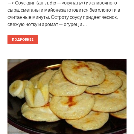
—> Cоус-дип (англ. dip — «окунать») из сливочного
сыра, сметаны и майонеза готовится без хлопот и в
считанные минуты. Остроту соусу придает чеснок,
свежую нотку и аромат — огурец и …
ПОДРОБНЕЕ