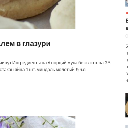
Д
О
лем в глазури
5
п
п
нут Ингредиенты на 6 порций мука без глютена 3.5
н
стакан яйца 1 шт. миндаль молотый ½ ч.л.
в
н