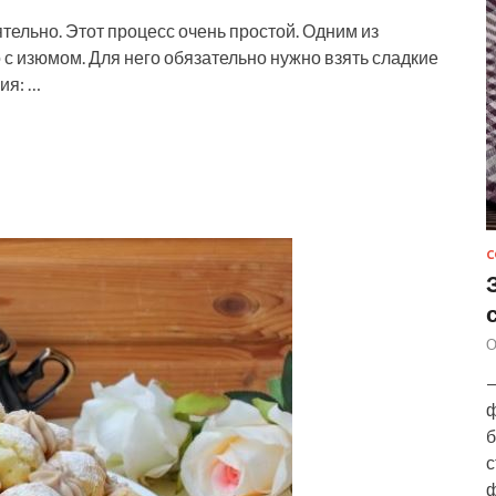
ельно. Этот процесс очень простой. Одним из
с изюмом. Для него обязательно нужно взять сладкие
ия: …
С
О
—
ф
б
с
ф