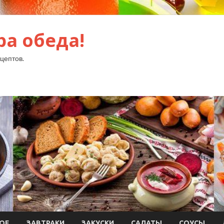
ра обеда!
цептов.
ОЕ
ЗАВТРАКИ
ЗАКУСКИ
САЛАТЫ
СОУСЫ