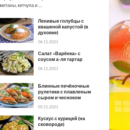
метаны, кетчупа и …
Ленивые голубцы с
квашеной капустой (в
духовке)
06.11.2021
Салат «Варёнка» с
соусом а-ля тартар
06.11.2021
Блинные печёночные
рулетики с плавленым
сыром и чесноком
05.11.2021
Кускус с курицей (на
сковороде)