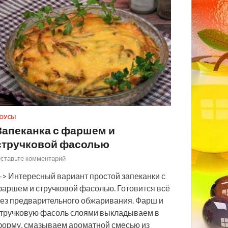
ОУСЫ
Запеканка с фаршем и
стручковой фасолью
ставьте комментарий
> Интересный вариант простой запеканки с
аршем и стручковой фасолью. Готовится всё
ез предварительного обжаривания. Фарш и
тручковую фасоль слоями выкладываем в
орму, смазываем ароматной смесью из