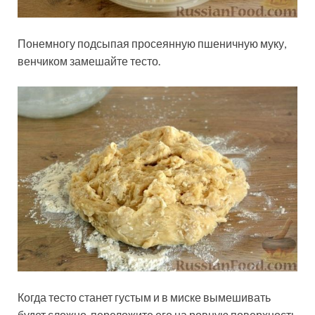
Понемногу подсыпая просеянную пшеничную муку,
венчиком замешайте тесто.
Когда тесто станет густым и в миске вымешивать
будет сложно, переложите его на ровную поверхность