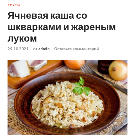
СОУСЫ
Ячневая каша со
шкварками и жареным
луком
29.10.2021
-
от
admin
-
Оставьте комментарий