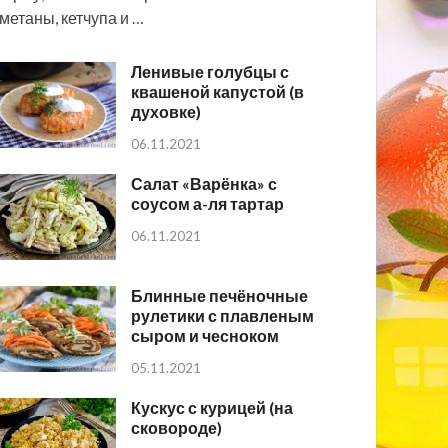
метаны, кетчупа и …
Ленивые голубцы с
квашеной капустой (в
духовке)
06.11.2021
Салат «Варёнка» с
соусом а-ля тартар
06.11.2021
Блинные печёночные
рулетики с плавленым
сыром и чесноком
05.11.2021
Кускус с курицей (на
сковороде)