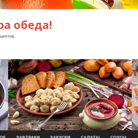
ра обеда!
цептов.
ОЕ
ЗАВТРАКИ
ЗАКУСКИ
САЛАТЫ
СОУСЫ