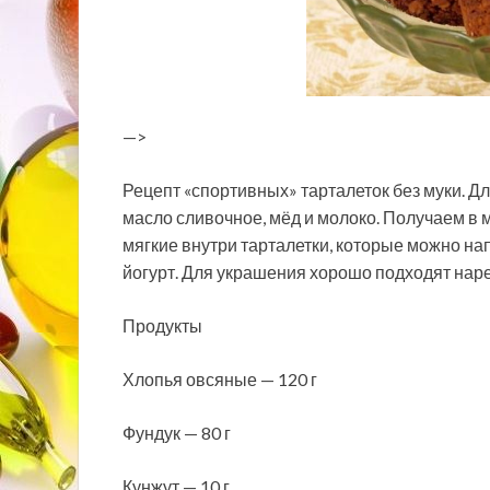
—>
Рецепт «спортивных» тарталеток без муки. Дл
масло сливочное, мёд и молоко. Получаем в 
мягкие внутри тарталетки, которые можно нап
йогурт. Для украшения хорошо подходят нар
Продукты
Хлопья овсяные — 120 г
Фундук — 80 г
Кунжут — 10 г