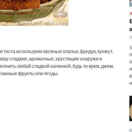
Д
0
5
я теста используем овсяные хлопья, фундук, кунжут,
п
меру сладкие, ароматные, хрустящие снаружи и
п
олнить любой сладкой начинкой, будь то крем, джем,
н
езанные фрукты или ягоды.
в
н