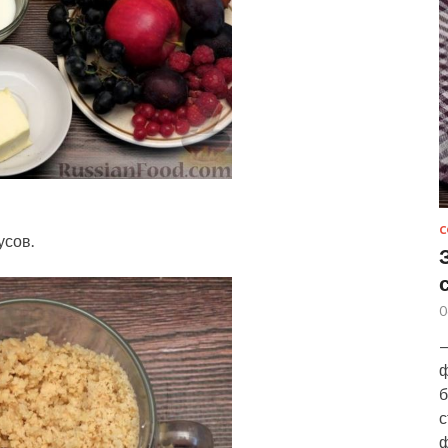
С
усов.
0
—
ф
б
с
ф