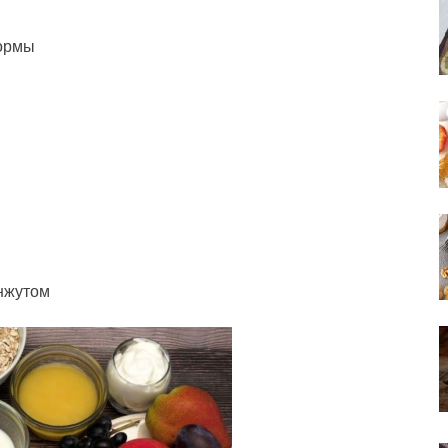
формы
унжутом