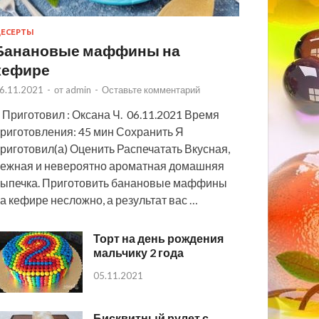
ЕСЕРТЫ
Банановые маффины на
кефире
6.11.2021
-
от
admin
-
Оставьте комментарий
 Приготовил : Оксана Ч. 06.11.2021 Время
риготовления: 45 мин Сохранить Я
риготовил(а) Оценить Распечатать Вкусная,
ежная и невероятно ароматная домашняя
ыпечка. Приготовить банановые маффины
а кефире несложно, а результат вас …
Торт на день рождения
мальчику 2 года
05.11.2021
Бисквитный рулет с