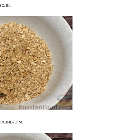
асло.
мешиваем.