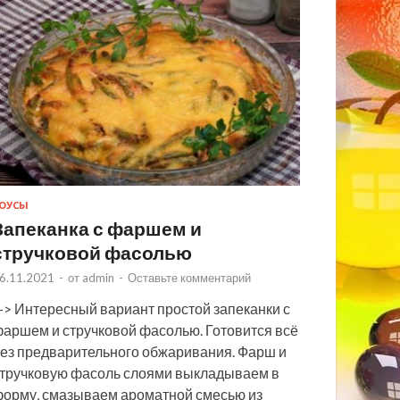
ОУСЫ
Запеканка с фаршем и
стручковой фасолью
6.11.2021
-
от
admin
-
Оставьте комментарий
> Интересный вариант простой запеканки с
аршем и стручковой фасолью. Готовится всё
ез предварительного обжаривания. Фарш и
тручковую фасоль слоями выкладываем в
орму, смазываем ароматной смесью из