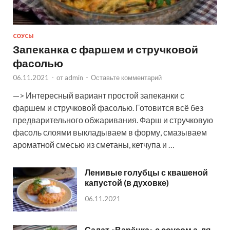
СОУСЫ
Запеканка с фаршем и стручковой
фасолью
06.11.2021
-
от
admin
-
Оставьте комментарий
—> Интересный вариант простой запеканки с
фаршем и стручковой фасолью. Готовится всё без
предварительного обжаривания. Фарш и стручковую
фасоль слоями выкладываем в форму, смазываем
ароматной смесью из сметаны, кетчупа и …
Ленивые голубцы с квашеной
капустой (в духовке)
06.11.2021
Салат «Варёнка» с соусом а-ля