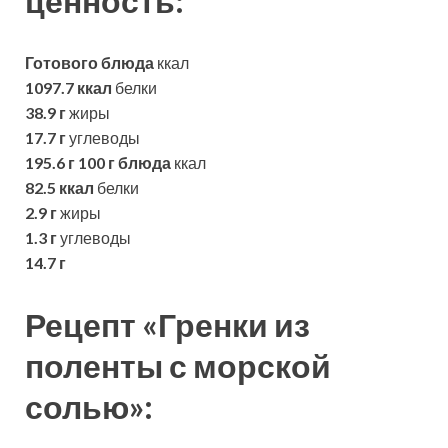
ценность:
Готового блюда
ккал
1097.7 ккал
белки
38.9 г
жиры
17.7 г
углеводы
195.6 г
100 г блюда
ккал
82.5 ккал
белки
2.9 г
жиры
1.3 г
углеводы
14.7 г
Рецепт «Гренки из
поленты с морской
солью»: