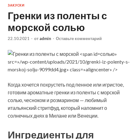
ЗАКУСКИ
Гренки из поленты с
морской солью
22.10.2021
-
от
admin
-
Оставьте комментарий
солью»
src=»/wp-content/uploads/2021/10/grenki-iz-polenty-s-
morskoj-solju-9099dd4.jpg» class=»aligncenter» />
Когда хочется похрустеть под пенное или игристое,
готовим ароматные гренки из поленты с морской
солью, чесноком и розмарином — любимый
итальянский стритфуд, который напомнит о
солнечных днях в Милане или Венеции.
Ингредиенты для