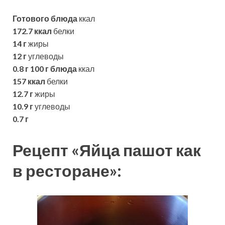
Готового блюда
ккал
172.7 ккал
белки
14 г
жиры
12 г
углеводы
0.8 г
100 г блюда
ккал
157 ккал
белки
12.7 г
жиры
10.9 г
углеводы
0.7 г
Рецепт «Яйца пашот как
в ресторане»: