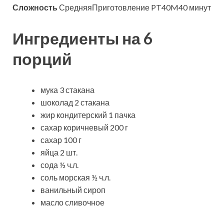
Сложность
СредняяПриготовление PT40M40 минут
Ингредиенты на 6
порций
мука 3 стакана
шоколад 2 стакана
жир кондитерский 1 пачка
сахар коричневый 200 г
сахар 100 г
яйца 2 шт.
сода ½ ч.л.
соль морская ½ ч.л.
ванильный сироп
масло сливочное