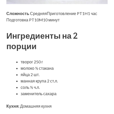
Сложность
СредняяПриготовление PT1H1 час
Подготовка PT10M10 минут
Ингредиенты на 2
порции
творог 250 г
молоко ½ стакана
яйца 2 шт.
манная крупа 2 ст.л.
соль ½ ч.л.
заменитель сахара
Кухня:
Домашняя кухня