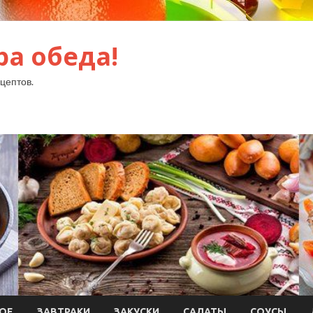
ра обеда!
цептов.
ОЕ
ЗАВТРАКИ
ЗАКУСКИ
САЛАТЫ
СОУСЫ