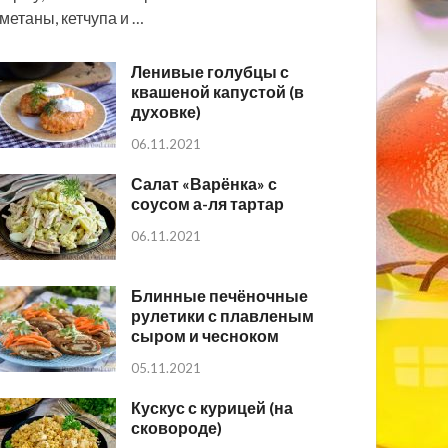
метаны, кетчупа и …
Ленивые голубцы с
квашеной капустой (в
духовке)
06.11.2021
Салат «Варёнка» с
соусом а-ля тартар
06.11.2021
Блинные печёночные
рулетики с плавленым
сыром и чесноком
05.11.2021
Кускус с курицей (на
сковороде)