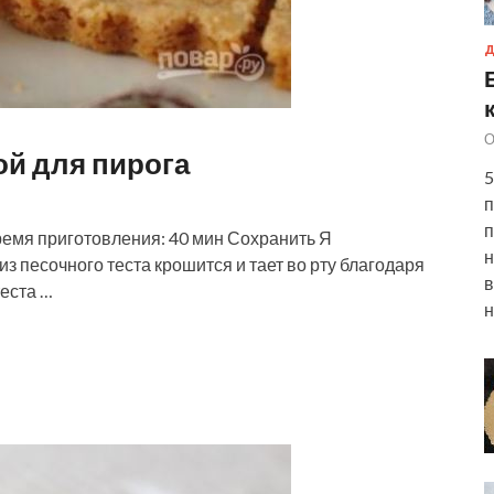
Д
О
ой для пирога
5
п
п
ремя приготовления: 40 мин Сохранить Я
н
з песочного теста крошится и тает во рту благодаря
в
еста …
н