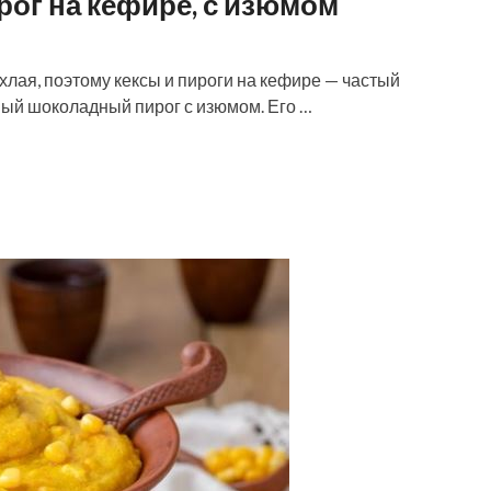
ог на кефире, с изюмом
лая, поэтому кексы и пироги на кефире — частый
жный шоколадный пирог с изюмом. Его …