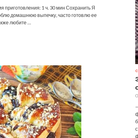
я приготовления: 1 ч. 30 мин Сохранить Я
юблю домашнюю выпечку, часто готовлю ее
акже любите …
С
О
—
ф
б
с
ф