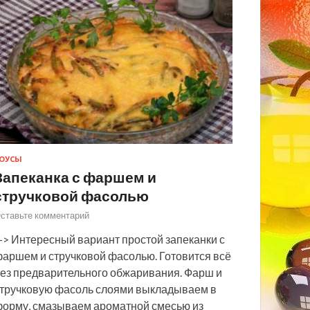
ОУСЫ
Запеканка с фаршем и
стручковой фасолью
ставьте комментарий
> Интересный вариант простой запеканки с
аршем и стручковой фасолью. Готовится всё
ез предварительного обжаривания. Фарш и
тручковую фасоль слоями выкладываем в
орму, смазываем ароматной смесью из