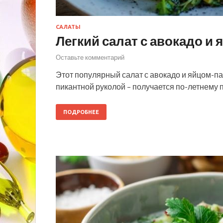
САЛАТЫ
Легкий салат с авокадо и
Оставьте комментарий
Этот популярный салат с авокадо и яйцом-п
пикантной руколой – получается по-летнему п
ПОДРОБНЕЕ