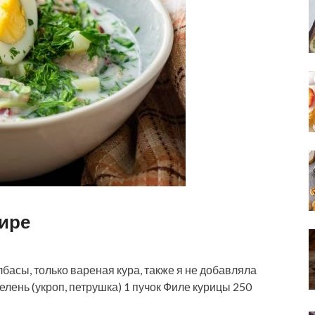
фире
басы, только вареная кура, также я не добавляла
елень (укроп, петрушка) 1 пучок Филе курицы 250