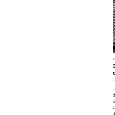
С
О
—
ф
б
с
ф