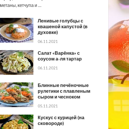
метаны, кетчупа и …
Ленивые голубцы с
квашеной капустой (в
духовке)
06.11.2021
Салат «Варёнка» с
соусом а-ля тартар
06.11.2021
Блинные печёночные
рулетики с плавленым
сыром и чесноком
05.11.2021
Кускус с курицей (на
сковороде)