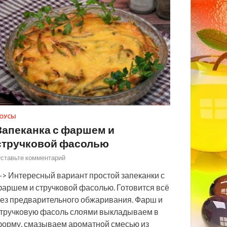
ОУСЫ
Запеканка с фаршем и
стручковой фасолью
ставьте комментарий
> Интересный вариант простой запеканки с
аршем и стручковой фасолью. Готовится всё
ез предварительного обжаривания. Фарш и
тручковую фасоль слоями выкладываем в
орму, смазываем ароматной смесью из