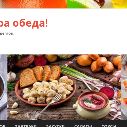
ра обеда!
цептов.
ОЕ
ЗАВТРАКИ
ЗАКУСКИ
САЛАТЫ
СОУСЫ