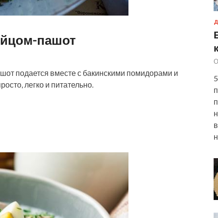
Д
 яйцом-пашот
О
ашот подается вместе с бакинскими помидорами и
5
росто, легко и питательно.
п
п
н
в
н